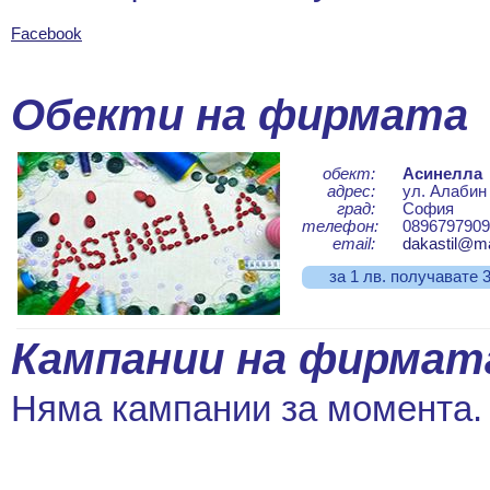
Facebook
Обекти на фирмата
обект:
Асинелла
адрес:
ул. Алабин
град:
София
телефон:
0896797909
email:
dakastil@ma
за 1 лв. получавате 
Кампании на фирмат
Няма кампании за момента.