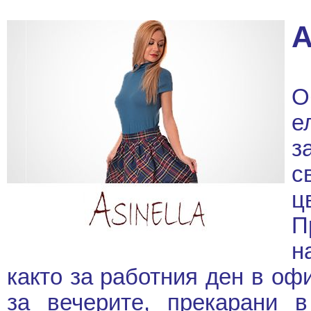
О
е
з
с
ц
П
н
както за работния ден в офи
за вечерите, прекарани 