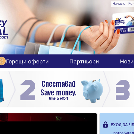
Начало
Ко
Горещи оферти
Партньори
Нови
ВХОД ЗА Ч
потребител