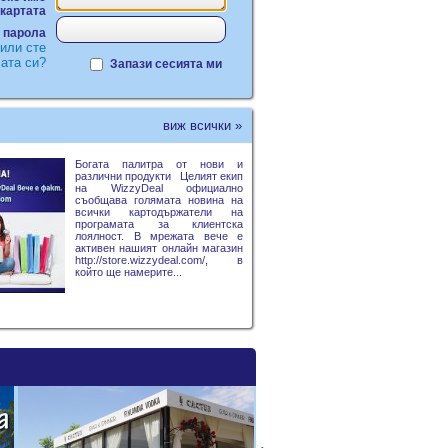
 картата
парола
или сте
ата си?
Запази сесията ми
виж всички »
Богата палитра от нови и
различни продукти Целият екип
на WizzyDeal официално
съобщава голямата новина на
всички картодържатели на
програмата за клиентска
лоялност. В мрежата вече е
активен нашият онлайн магазин
http://store.wizzydeal.com/, в
който ще намерите...